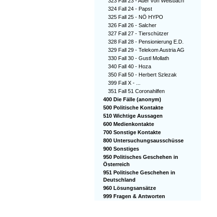
323 Fall 23 - Auer von Welsbach
324 Fall 24 - Papst
325 Fall 25 - NÖ HYPO
326 Fall 26 - Salcher
327 Fall 27 - Tierschützer
328 Fall 28 - Pensionierung E.D.
329 Fall 29 - Telekom Austria AG
330 Fall 30 - Gustl Mollath
340 Fall 40 - Hoza
350 Fall 50 - Herbert Szlezak
399 Fall X - ...
351 Fall 51 Coronahilfen
400 Die Fälle (anonym)
500 Politische Kontakte
510 Wichtige Aussagen
600 Medienkontakte
700 Sonstige Kontakte
800 Untersuchungsausschüsse
900 Sonstiges
950 Politisches Geschehen in
Österreich
951 Politische Geschehen in
Deutschland
960 Lösungsansätze
999 Fragen & Antworten