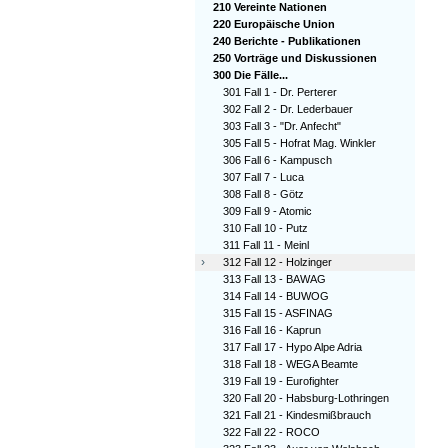
210 Vereinte Nationen
220 Europäische Union
240 Berichte - Publikationen
250 Vorträge und Diskussionen
300 Die Fälle...
301 Fall 1 - Dr. Perterer
302 Fall 2 - Dr. Lederbauer
303 Fall 3 - "Dr. Anfecht"
305 Fall 5 - Hofrat Mag. Winkler
306 Fall 6 - Kampusch
307 Fall 7 - Luca
308 Fall 8 - Götz
309 Fall 9 - Atomic
310 Fall 10 - Putz
311 Fall 11 - Meinl
›
312 Fall 12 - Holzinger
313 Fall 13 - BAWAG
314 Fall 14 - BUWOG
315 Fall 15 - ASFINAG
316 Fall 16 - Kaprun
317 Fall 17 - Hypo Alpe Adria
318 Fall 18 - WEGA Beamte
319 Fall 19 - Eurofighter
320 Fall 20 - Habsburg-Lothringen
321 Fall 21 - Kindesmißbrauch
322 Fall 22 - ROCO