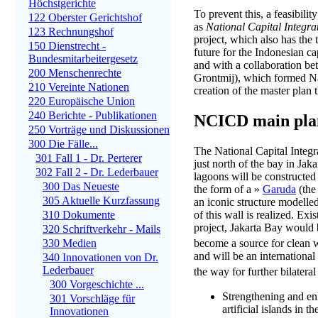
Höchstgerichte
To prevent this, a feasibilit
122 Oberster Gerichtshof
as
National Capital Integr
123 Rechnungshof
project, which also has the 
150 Dienstrecht -
future for the Indonesian c
Bundesmitarbeitergesetz
and with a collaboration b
200 Menschenrechte
Grontmij), which formed Na
210 Vereinte Nationen
creation of the master plan t
220 Europäische Union
240 Berichte - Publikationen
NCICD main pla
250 Vorträge und Diskussionen
300 Die Fälle...
The National Capital Integr
301 Fall 1 - Dr. Perterer
just north of the bay in Jaka
302 Fall 2 - Dr. Lederbauer
lagoons will be constructed 
300 Das Neueste
the form of a »
Garuda
(the
305 Aktuelle Kurzfassung
an iconic structure modelle
310 Dokumente
of this wall is realized. Ex
project, Jakarta Bay would
320 Schriftverkehr - Mails
330 Medien
become a source for clean wa
and will be an internationa
340 Innovationen von Dr.
Lederbauer
the way for further bilatera
300 Vorgeschichte ...
Strengthening and enh
301 Vorschläge für
artificial islands in
Innovationen