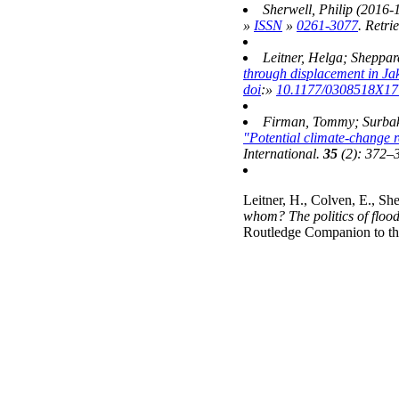
Sherwell, Philip (2016-
»
ISSN
»
0261-3077
. Retri
Leitner, Helga; Sheppar
through displacement in Ja
doi
:»
10.1177/0308518X1
Firman, Tommy; Surbakti
"Potential climate-change r
International
.
35
(2): 372–
Leitner, H., Colven, E., Sh
whom? The politics of flood
Routledge Companion to th