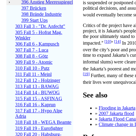
›
396 Anstieg Meeresspiegel
is suspended or postponed d
397 Brücken
political decisions, and ass
398 Brände Industrie
would eventually become 
399 Start Ups
Critics of the project have 
303 Fall 3 - "Dr. Anfecht"
project, it is Jakarta's peop
305 Fall 5 - Hofrat Mag.
the poor ultimately stand to 
Winkler
»
[
10
]
»
[
14
]
impacted.
In 2010
306 Fall 6 - Kampusch
over the city’s poor and pro
307 Fall 7 - Luca
time to expand Jakarta’s cur
308 Fall 8 - Götz
informal slums) were cleared
309 Fall 9 - Atomic
310 Fall 10 - Putz
the Jakarta’s poorest and m
[
19
]
311 Fall 11 - Meinl
Further, many of these r
312 Fall 12 - Holzinger
their lives were unequivoc
313 Fall 13 - BAWAG
314 Fall 14 - BUWOG
See also
315 Fall 15 - ASFINAG
316 Fall 16 - Kaprun
»
Flooding in Jakarta
317 Fall 17 - Hypo Alpe
»
2007 Jakarta flood
Adria
»
Jakarta Flood Cana
318 Fall 18 - WEGA Beamte
»
Climate change in 
319 Fall 19 - Eurofighter
320 Fall 20 - Habsburg-