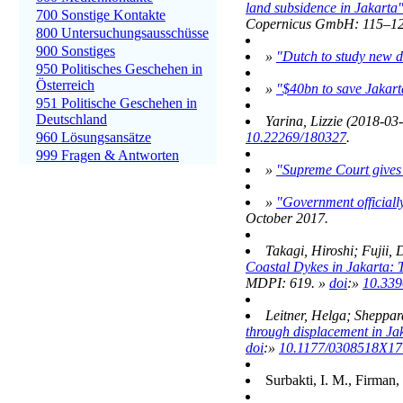
land subsidence in Jakarta
700 Sonstige Kontakte
Copernicus GmbH: 115–12
800 Untersuchungsausschüsse
900 Sonstiges
»
"Dutch to study new d
950 Politisches Geschehen in
Österreich
»
"$40bn to save Jakart
951 Politische Geschehen in
Deutschland
Yarina, Lizzie (2018-03
960 Lösungsansätze
10.22269/180327
.
999 Fragen & Antworten
»
"Supreme Court gives 
»
"Government officially
October
2017
.
Takagi, Hiroshi; Fujii,
Coastal Dykes in Jakarta: 
MDPI: 619. »
doi
:
»
10.339
Leitner, Helga; Sheppar
through displacement in Ja
doi
:»
10.1177/0308518X1
Surbakti, I. M., Firman,