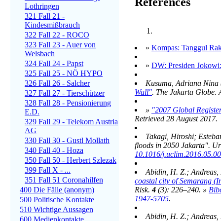
References
Lothringen
321 Fall 21 -
Kindesmißbrauch
322 Fall 22 - ROCO
323 Fall 23 - Auer von
»
Kompas: Tanggul Rak
Welsbach
324 Fall 24 - Papst
»
DW: Presiden Jokowi:
325 Fall 25 - NÖ HYPO
326 Fall 26 - Salcher
Kusuma, Adriana Nina 
Wall"
.
The Jakarta Globe
.
327 Fall 27 - Tierschützer
328 Fall 28 - Pensionierung
»
"2007 Global Registe
E.D.
Retrieved
28 August
2017
.
329 Fall 29 - Telekom Austria
AG
Takagi, Hiroshi; Esteba
330 Fall 30 - Gustl Mollath
floods in 2050 Jakarta".
Ur
340 Fall 40 - Hoza
10.1016/j.uclim.2016.05.0
350 Fall 50 - Herbert Szlezak
399 Fall X - ...
Abidin, H. Z.; Andreas, 
351 Fall 51 Coronahilfen
coastal city of Semarang (I
400 Die Fälle (anonym)
Risk
.
4
(3): 226–240. »
Bib
1947-5705
.
500 Politische Kontakte
510 Wichtige Aussagen
Abidin, H. Z.; Andreas, 
600 Medienkontakte