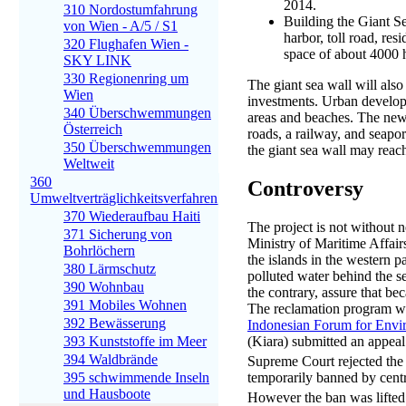
2014.
310 Nordostumfahrung
Building the Giant Sea
von Wien - A/5 / S1
harbor, toll road, res
320 Flughafen Wien -
space of about 4000 h
SKY LINK
330 Regionenring um
The giant sea wall will als
Wien
investments. Urban develop
340 Überschwemmungen
areas and beaches. The new i
Österreich
roads, a railway, and seapo
350 Überschwemmungen
the giant sea wall may reac
Weltweit
360
Controversy
Umweltverträglichkeitsverfahren
370 Wiederaufbau Haiti
The project is not without 
371 Sicherung von
Ministry of Maritime Affair
Bohrlöchern
the islands in the western pa
380 Lärmschutz
polluted water behind the se
390 Wohnbau
the contrary, assure that bec
391 Mobiles Wohnen
The reclamation program wa
392 Bewässerung
Indonesian Forum for Envi
(Kiara) submitted an appeal 
393 Kunststoffe im Meer
394 Waldbrände
Supreme Court rejected the
temporarily banned by centr
395 schwimmende Inseln
und Hausboote
However the ban was lifted