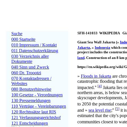
SFH-141033 WIKIPEDIA Gian
Suche
000 Startseite
Giant Sea Wall Jakarta (»
Indo
010 Impressum / Kontakt
Jakarta
, »
Indonesia
which com
011 Datenschutzerklärung
project includes the constructio
030 Verzeichnis aller
land
. Construction of an 8 km p
Dokumente
https://en.wikipedia.org/wiki
040 Sinn und Zweck
060 Dr. Troootzi
»
Floods in Jakarta
are chro
070 Kontaktadressen /
catastrophic flooding that r
Websites
»
[
4
]
impacted.
Jakarta lies o
080 Benutzerhinweise
northern areas, is below se
100 Gesetze - Verordnungen
skyscraper developments, Ja
130 Pressemeldungen
to 2050 the potential coasta
110 Verträge - Vereinbarungen
»
[
5
]
and »
sea level rise
;
it i
120 Rechtssätze laut RIS
estimated that the city's po
121 Verfassungsgerichtshof
communities closest to wate
121 Entscheidungen