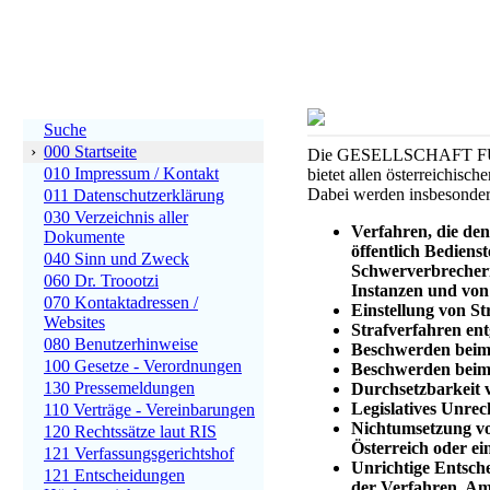
Suche
›
000 Startseite
Die GESELLSCHAFT F
010 Impressum / Kontakt
bietet allen österreichisc
Dabei werden insbesonder
011 Datenschutzerklärung
030 Verzeichnis aller
Verfahren, die de
Dokumente
öffentlich Bediens
040 Sinn und Zweck
Schwerverbrechern
060 Dr. Troootzi
Instanzen und von
070 Kontaktadressen /
Einstellung von St
Websites
Strafverfahren en
080 Benutzerhinweise
Beschwerden beim
100 Gesetze - Verordnungen
Beschwerden beim
130 Pressemeldungen
Durchsetzbarkeit 
Legislatives Unrec
110 Verträge - Vereinbarungen
Nichtumsetzung vo
120 Rechtssätze laut RIS
Österreich oder ei
121 Verfassungsgerichtshof
Unrichtige Entsch
121 Entscheidungen
der Verfahren, Am