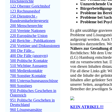
Höchstgerichte
Unzureichende Umw
122 Oberster Gerichtshof
Bürgerbeteiligung
123 Rechnungshof
Probleme im Bere
150 Dienstrecht -
Probleme bei Sach
Bundesmitarbeitergesetz
Probleme bei Psyc
200 Menschenrechte
Es gibt unzählige gravier
210 Vereinte Nationen
Probleme und Lösungsmögli
220 Europäische Union
aufgezeigt werden. Auch S
240 Berichte - Publikationen
kostenlos darzustellen. W
250 Vorträge und Diskussionen
Nähers zur Gestaltung d
300 Die Fälle...
Rechtliches: Mit dem Urte
400 Die Fälle (anonym)
(LG) Hamburg entschieden,
500 Politische Kontakte
mit zu verantworten hat. 
510 Wichtige Aussagen
von diesen Inhalten dista
600 Medienkontakte
Für all diese Links gilt: 
und die Inhalte der gelink
700 Sonstige Kontakte
Inhalten aller gelinkter Se
800 Untersuchungsausschüsse
unserer Seiten, ausgebrach
900 Sonstiges
Betreiber der jeweiligen 
950 Politisches Geschehen in
Österreich
951 Politische Geschehen in
Deutschland
KEIN ATRIKEL!!!
960 Lösungsansätze