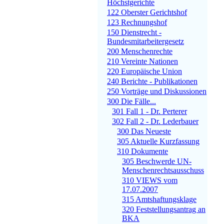
Höchstgerichte
122 Oberster Gerichtshof
123 Rechnungshof
150 Dienstrecht -
Bundesmitarbeitergesetz
200 Menschenrechte
210 Vereinte Nationen
220 Europäische Union
240 Berichte - Publikationen
250 Vorträge und Diskussionen
300 Die Fälle...
301 Fall 1 - Dr. Perterer
302 Fall 2 - Dr. Lederbauer
300 Das Neueste
305 Aktuelle Kurzfassung
310 Dokumente
305 Beschwerde UN-
Menschenrechtsausschuss
310 VIEWS vom
17.07.2007
315 Amtshaftungsklage
320 Feststellungsantrag an
BKA