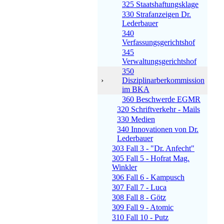
325 Staatshaftungsklage
330 Strafanzeigen Dr.
Lederbauer
340
Verfassungsgerichtshof
345
Verwaltungsgerichtshof
350
›
Disziplinarberkommission
im BKA
360 Beschwerde EGMR
320 Schriftverkehr - Mails
330 Medien
340 Innovationen von Dr.
Lederbauer
303 Fall 3 - "Dr. Anfecht"
305 Fall 5 - Hofrat Mag.
Winkler
306 Fall 6 - Kampusch
307 Fall 7 - Luca
308 Fall 8 - Götz
309 Fall 9 - Atomic
310 Fall 10 - Putz