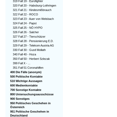
319 Fall 19 - Eurofighter
320 Fall 20 - Habsburg-Lothringen
321 Fall 21 - Kindesmißbrauch
322 Fall 22 - ROCO
323 Fall 23 - Auer von Welsbach
324 Fall 24 - Papst
325 Fall 25 - NÖ HYPO
326 Fall 26 - Salcher
327 Fall 27 - Tierschützer
328 Fall 28 - Pensionierung E.D.
329 Fall 29 - Telekom Austria AG
330 Fall 30 - Gustl Mollath
340 Fall 40 - Hoza
350 Fall 50 - Herbert Szlezak
399 Fall X - ...
351 Fall 51 Coronahilfen
400 Die Fälle (anonym)
500 Politische Kontakte
510 Wichtige Aussagen
600 Medienkontakte
700 Sonstige Kontakte
800 Untersuchungsausschüsse
900 Sonstiges
950 Politisches Geschehen in
Österreich
951 Politische Geschehen in
Deutschland