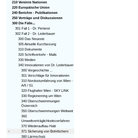
210 Vereinte Nationen
220 Europäische Union
240 Berichte - Publikationen
250 Vorträge und Diskussionen
300 Die Fälle...
301 Fall 1 - Dr. Perterer
302 Fall 2 - Dr. Lederbauer
300 Das Neueste
305 Aktuelle Kurzfassung
310 Dokumente
320 Schriftverkehr - Mails
330 Medien
340 Innovationen von Dr. Lederbauer
300 Vorgeschichte ...
301 Vorschläge für Innovationen
310 Nordostumfahrung von Wien -
A/5 / S1
320 Flughafen Wien - SKY LINK
330 Regionenring um Wien
340 Überschwemmungen
Österreich
350 Überschwemmungen Weltweit
360
Umweltverträglichkeitsverfahren
370 Wiederaufbau Haiti
›
371 Sicherung von Bohrlöchern
380 Lärmschutz