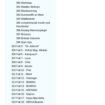
390 Wohnbau
391 Mobiles Wohnen
392 Bewässerung
393 Kunststoffe im Meer
394 Waldbrände
395 schwimmende Inseln und
Hausboote
396 Anstieg Meeresspiegel
397 Brücken
398 Brände Industrie
399 Start Ups
303 Fall 3 - "Dr. Anfecht"
305 Fall 5 - Hofrat Mag. Winkler
306 Fall 6 - Kampusch
307 Fall 7 - Luca
308 Fall 8 - Götz
309 Fall 9 - Atomic
310 Fall 10 - Putz
311 Fall 11 - Meinl
312 Fall 12 - Holzinger
313 Fall 13 - BAWAG
314 Fall 14 - BUWOG
315 Fall 15 - ASFINAG
316 Fall 16 - Kaprun
317 Fall 17 - Hypo Alpe Adria
318 Fall 18 - WEGA Beamte