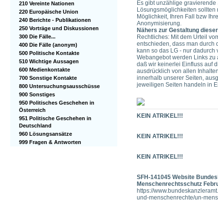
Es gibt unzählige gravierende
210 Vereinte Nationen
Lösungsmöglichkeiten sollten 
220 Europäische Union
Möglichkeit, Ihren Fall bzw Ih
240 Berichte - Publikationen
Anonymisierung.
250 Vorträge und Diskussionen
Nähers zur Gestaltung dieser
300 Die Fälle...
Rechtliches: Mit dem Urteil vo
entschieden, dass man durch di
400 Die Fälle (anonym)
kann so das LG - nur dadurch v
500 Politische Kontakte
Webangebot werden Links zu and
510 Wichtige Aussagen
daß wir keinerlei Einfluss auf 
600 Medienkontakte
ausdrücklich von allen Inhalten
innerhalb unserer Seiten, ausg
700 Sonstige Kontakte
jeweiligen Seiten handeln in 
800 Untersuchungsausschüsse
900 Sonstiges
950 Politisches Geschehen in
Österreich
KEIN ATRIKEL!!!
951 Politische Geschehen in
Deutschland
960 Lösungsansätze
KEIN ATRIKEL!!!
999 Fragen & Antworten
KEIN ATRIKEL!!!
SFH-141045 Website Bundes
Menschenrechtsschutz Febr
https://www.bundeskanzleramt
und-menschenrechte/un-mensc