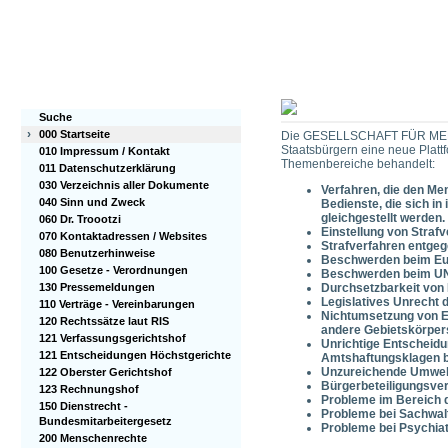
Suche
›
000 Startseite
Die GESELLSCHAFT FÜR MEHR
Staatsbürgern eine neue Plat
010 Impressum / Kontakt
Themenbereiche behandelt:
011 Datenschutzerklärung
030 Verzeichnis aller Dokumente
Verfahren, die den Me
040 Sinn und Zweck
Bedienste, die sich i
gleichgestellt werden
060 Dr. Troootzi
Einstellung von Strafv
070 Kontaktadressen / Websites
Strafverfahren entge
080 Benutzerhinweise
Beschwerden beim Eur
100 Gesetze - Verordnungen
Beschwerden beim UN
130 Pressemeldungen
Durchsetzbarkeit von
Legislatives Unrecht 
110 Verträge - Vereinbarungen
Nichtumsetzung von En
120 Rechtssätze laut RIS
andere Gebietskörper
121 Verfassungsgerichtshof
Unrichtige Entscheidu
121 Entscheidungen Höchstgerichte
Amtshaftungsklagen b
Unzureichende Umwelt
122 Oberster Gerichtshof
Bürgerbeteiligungsve
123 Rechnungshof
Probleme im Bereich 
150 Dienstrecht -
Probleme bei Sachwal
Bundesmitarbeitergesetz
Probleme bei Psychia
200 Menschenrechte