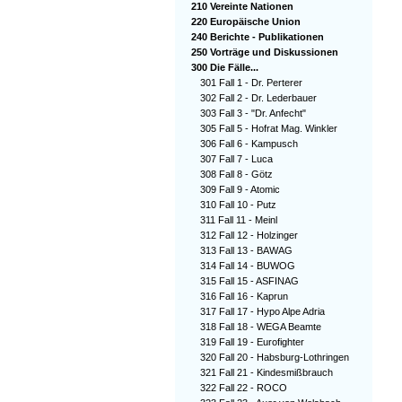
210 Vereinte Nationen
220 Europäische Union
240 Berichte - Publikationen
250 Vorträge und Diskussionen
300 Die Fälle...
301 Fall 1 - Dr. Perterer
302 Fall 2 - Dr. Lederbauer
303 Fall 3 - "Dr. Anfecht"
305 Fall 5 - Hofrat Mag. Winkler
306 Fall 6 - Kampusch
307 Fall 7 - Luca
308 Fall 8 - Götz
309 Fall 9 - Atomic
310 Fall 10 - Putz
311 Fall 11 - Meinl
312 Fall 12 - Holzinger
313 Fall 13 - BAWAG
314 Fall 14 - BUWOG
315 Fall 15 - ASFINAG
316 Fall 16 - Kaprun
317 Fall 17 - Hypo Alpe Adria
318 Fall 18 - WEGA Beamte
319 Fall 19 - Eurofighter
320 Fall 20 - Habsburg-Lothringen
321 Fall 21 - Kindesmißbrauch
322 Fall 22 - ROCO