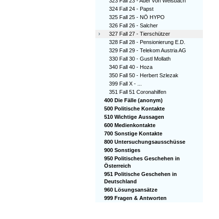
323 Fall 23 - Auer von Welsbach
324 Fall 24 - Papst
325 Fall 25 - NÖ HYPO
326 Fall 26 - Salcher
›
327 Fall 27 - Tierschützer
328 Fall 28 - Pensionierung E.D.
329 Fall 29 - Telekom Austria AG
330 Fall 30 - Gustl Mollath
340 Fall 40 - Hoza
350 Fall 50 - Herbert Szlezak
399 Fall X - ...
351 Fall 51 Coronahilfen
400 Die Fälle (anonym)
500 Politische Kontakte
510 Wichtige Aussagen
600 Medienkontakte
700 Sonstige Kontakte
800 Untersuchungsausschüsse
900 Sonstiges
950 Politisches Geschehen in
Österreich
951 Politische Geschehen in
Deutschland
960 Lösungsansätze
999 Fragen & Antworten