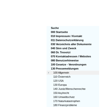
Suche
000 Startseite
010 Impressum / Kontakt
011 Datenschutzerklärung
030 Verzeichnis aller Dokumente
040 Sinn und Zweck
060 Dr. Troootzi
070 Kontaktadressen / Websites
080 Benutzerhinweise
100 Gesetze - Verordnungen
130 Pressemeldungen
›
100 Allgemein
110 Österreich
120 USA
130 Europa
140 Justiz/Menschenrechte
150 Asylrecht
160 Umweltschutz
170 Naturkatastrophen
180 Finanzprobleme