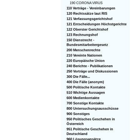
190 CORONA VIRUS
110 Verträge - Vereinbarungen
120 Rechtssätze laut RIS
121 Verfassungsgerichtshof
121 Entscheidungen Höchstgerichte
122 Oberster Gerichtshof
123 Rechnungshof
150 Dienstrecht -
Bundesmitarbeitergesetz
200 Menschenrechte
210 Vereinte Nationen
220 Europäische Union
240 Berichte - Publikationen
250 Vorträge und Diskussionen
300 Die Fälle...
400 Die Fälle (anonym)
500 Politische Kontakte
510 Wichtige Aussagen
600 Medienkontakte
700 Sonstige Kontakte
800 Untersuchungsausschüsse
900 Sonstiges
950 Politisches Geschehen in
Österreich
951 Politische Geschehen in
Deutschland
960 Lösungsansätze