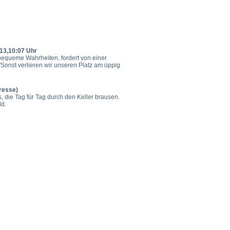
013,10:07 Uhr
bequeme Wahrheiten, fordert von einer
Sonst verlieren wir unseren Platz am üppig
Presse)
 die Tag für Tag durch den Keller brausen.
ld.