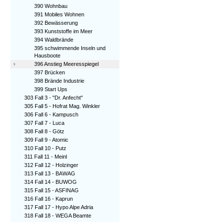
390 Wohnbau
391 Mobiles Wohnen
392 Bewässerung
393 Kunststoffe im Meer
394 Waldbrände
395 schwimmende Inseln und
Hausboote
›
396 Anstieg Meeresspiegel
397 Brücken
398 Brände Industrie
399 Start Ups
303 Fall 3 - "Dr. Anfecht"
305 Fall 5 - Hofrat Mag. Winkler
306 Fall 6 - Kampusch
307 Fall 7 - Luca
308 Fall 8 - Götz
309 Fall 9 - Atomic
310 Fall 10 - Putz
311 Fall 11 - Meinl
312 Fall 12 - Holzinger
313 Fall 13 - BAWAG
314 Fall 14 - BUWOG
315 Fall 15 - ASFINAG
316 Fall 16 - Kaprun
317 Fall 17 - Hypo Alpe Adria
318 Fall 18 - WEGA Beamte