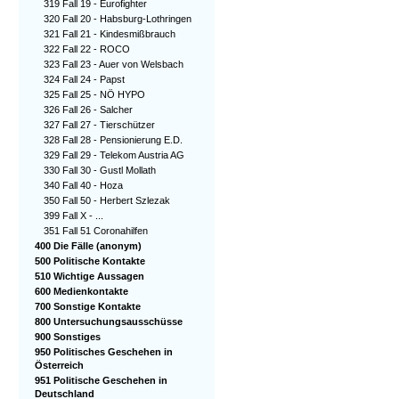
319 Fall 19 - Eurofighter
320 Fall 20 - Habsburg-Lothringen
321 Fall 21 - Kindesmißbrauch
322 Fall 22 - ROCO
323 Fall 23 - Auer von Welsbach
324 Fall 24 - Papst
325 Fall 25 - NÖ HYPO
326 Fall 26 - Salcher
327 Fall 27 - Tierschützer
328 Fall 28 - Pensionierung E.D.
329 Fall 29 - Telekom Austria AG
330 Fall 30 - Gustl Mollath
340 Fall 40 - Hoza
350 Fall 50 - Herbert Szlezak
399 Fall X - ...
351 Fall 51 Coronahilfen
400 Die Fälle (anonym)
500 Politische Kontakte
510 Wichtige Aussagen
600 Medienkontakte
700 Sonstige Kontakte
800 Untersuchungsausschüsse
900 Sonstiges
950 Politisches Geschehen in
Österreich
951 Politische Geschehen in
Deutschland