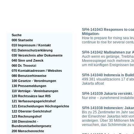
SFH-141043 Responses to coast
Mitigation-
Suche
How to prepare for rising sea le
000 Startseite
continue to rise for several cen
010 Impressum / Kontakt
011 Datenschutzerklärung
SFH-141042 Maßnahmen zur A
030 Verzeichnis aller Dokumente
Auch wenn es gelänge, Treibhau
040 Sinn und Zweck
Meeresspiegel noch mehrere Ja
um mit künftigen Ereignissen 
060 Dr. Troootzi
070 Kontaktadressen / Websites
SFH-141040 Indonesia is Buildi
080 Benutzerhinweise
499.381 visualitzacions 17 d’abr
100 Gesetze - Verordnungen
Jakarta afloat
130 Pressemeldungen
110 Verträge - Vereinbarungen
SFH-141039 Jakarta versinkt. 
120 Rechtssätze laut RIS
Nur eine – zunehmend instabile
121 Verfassungsgerichtshof
121 Entscheidungen Höchstgerichte
SFH-141038 Indonesien: Jakart
122 Oberster Gerichtshof
Bis zu 25 Zentimeter im Jahr sa
der Einwohner Jakartas lebt vo
123 Rechnungshof
ansteigen. Über 30 Millionen M
150 Dienstrecht -
versuchen, das Schlimmste zu v
Bundesmitarbeitergesetz
200 Menschenrechte