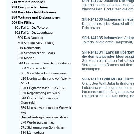
SFH-141037 Jakarta: Der trag
210 Vereinte Nationen
Jakarta ist eine absolute Mega
220 Europäische Union
#Indonesien. Dort sitzen die g
240 Berichte - Publikationen
250 Vorträge und Diskussionen
SFH-141036 Indonesiens neue 
300 Die Fälle...
Die indonesische Hauptstadt Jak
301 Fall 1 - Dr. Perterer
Existenzen.
302 Fall 2 - Dr. Lederbauer
300 Das Neueste
SFH-141035 Indonesien: Jakart
Jakarta ist die erste Hauptstad
305 Aktuelle Kurzfassung
310 Dokumente
SFH-141034 «Land ist überbewe
320 Schriftverkehr - Mails
die dem steigenden Meeresspi
330 Medien
Südkorea plant einen frei schw
340 Innovationen von Dr. Lederbauer
Vordenker des Bauens auf dem Wa
300 Vorgeschichte ...
bekämpfen.
301 Vorschläge für Innovationen
310 Nordostumfahrung von Wien -
SFH-141033 WIKIPEDIA Giant S
A/5 / S1
Giant Sea Wall Jakarta (Indones
Indonesia which commenced in 2
320 Flughafen Wien - SKY LINK
the construction of a giant seawa
330 Regionenring um Wien
km part of the sea wall along the
340 Überschwemmungen
Österreich
350 Überschwemmungen Weltweit
360
Umweltverträglichkeitsverfahren
370 Wiederaufbau Haiti
371 Sicherung von Bohrlöchern
380 Lärmschutz