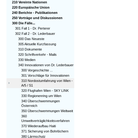
210 Vereinte Nationen
220 Europäische Union
240 Berichte - Publikationen
250 Vorträge und Diskussionen
300 Die Fälle...
301 Fall 1 - Dr. Perterer
302 Fall 2 - Dr. Lederbauer
300 Das Neueste
305 Aktuelle Kurzfassung
310 Dokumente
320 Schriftverkehr - Mails
330 Medien
340 Innovationen von Dr. Lederbauer
300 Vorgeschichte ...
301 Vorschläge für Innovationen
310 Nordostumfahrung von Wien -
›
A/5 / S1
320 Flughafen Wien - SKY LINK
330 Regionenring um Wien
340 Überschwemmungen
Österreich
350 Überschwemmungen Weltweit
360
Umweltverträglichkeitsverfahren
370 Wiederaufbau Haiti
371 Sicherung von Bohrlöchern
380 Lärmschutz