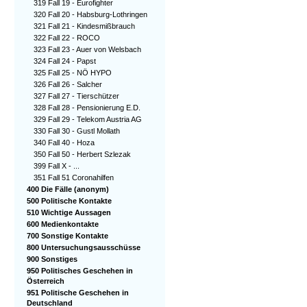
319 Fall 19 - Eurofighter
320 Fall 20 - Habsburg-Lothringen
321 Fall 21 - Kindesmißbrauch
322 Fall 22 - ROCO
323 Fall 23 - Auer von Welsbach
324 Fall 24 - Papst
325 Fall 25 - NÖ HYPO
326 Fall 26 - Salcher
327 Fall 27 - Tierschützer
328 Fall 28 - Pensionierung E.D.
329 Fall 29 - Telekom Austria AG
330 Fall 30 - Gustl Mollath
340 Fall 40 - Hoza
350 Fall 50 - Herbert Szlezak
399 Fall X - ...
351 Fall 51 Coronahilfen
400 Die Fälle (anonym)
500 Politische Kontakte
510 Wichtige Aussagen
600 Medienkontakte
700 Sonstige Kontakte
800 Untersuchungsausschüsse
900 Sonstiges
950 Politisches Geschehen in
Österreich
951 Politische Geschehen in
Deutschland