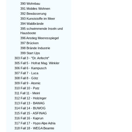
390 Wohnbau
391 Mobiles Wohnen
392 Bewässerung
393 Kunststoffe im Meer
394 Waldbrände
395 schwimmende Inseln und
Hausboote
396 Anstieg Meeresspiegel
397 Brücken
398 Brände Industrie
399 Start Ups
303 Fall 3 - "Dr. Anfecht"
305 Fall 5 - Hofrat Mag. Winkler
306 Fall 6 - Kampusch
307 Fall 7 - Luca
308 Fall 8 - Götz
309 Fall 9 - Atomic
310 Fall 10 - Putz
311 Fall 11 - Meinl
312 Fall 12 - Holzinger
313 Fall 13 - BAWAG
314 Fall 14 - BUWOG
315 Fall 15 - ASFINAG
316 Fall 16 - Kaprun
317 Fall 17 - Hypo Alpe Adria
318 Fall 18 - WEGA Beamte