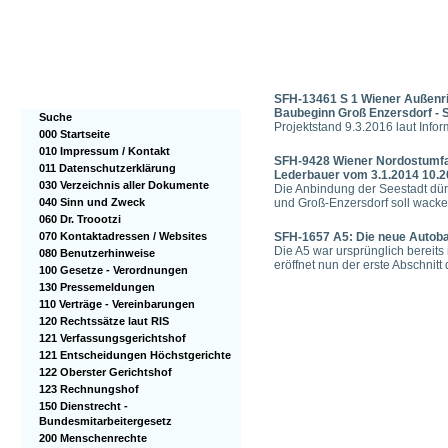
SFH-13461 S 1 Wiener Außenrin
Baubeginn Groß Enzersdorf -
Suche
Projektstand 9.3.2016 laut Inf
000 Startseite
010 Impressum / Kontakt
SFH-9428 Wiener Nordostumfahr
011 Datenschutzerklärung
Lederbauer vom 3.1.2014 10.2
030 Verzeichnis aller Dokumente
Die Anbindung der Seestadt dür
040 Sinn und Zweck
und Groß-Enzersdorf soll wacke
060 Dr. Troootzi
070 Kontaktadressen / Websites
SFH-1657 A5: Die neue Autobah
Die A5 war ursprünglich bereit
080 Benutzerhinweise
eröffnet nun der erste Abschni
100 Gesetze - Verordnungen
130 Pressemeldungen
110 Verträge - Vereinbarungen
120 Rechtssätze laut RIS
121 Verfassungsgerichtshof
121 Entscheidungen Höchstgerichte
122 Oberster Gerichtshof
123 Rechnungshof
150 Dienstrecht -
Bundesmitarbeitergesetz
200 Menschenrechte